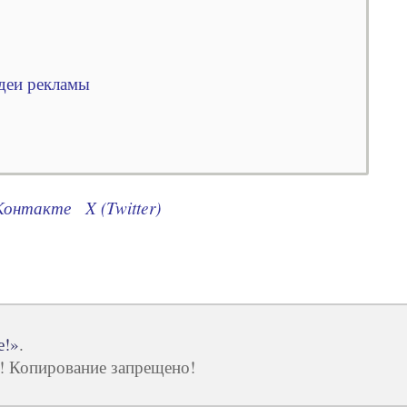
деи рекламы
Контакте
X (Twitter)
е!»
.
ы! Копирование запрещено!