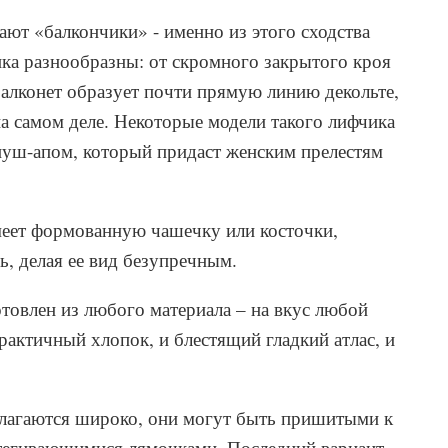
ют «балкончики» - именно из этого сходства
ка разнообразны: от скромного закрытого кроя
балконет образует почти прямую линию декольте,
на самом деле. Некоторые модели такого лифчика
уш-апом, который придаст женским прелестям
меет формованную чашечку или косточки,
ь, делая ее вид безупречным.
товлен из любого материала – на вкус любой
актичный хлопок, и блестящий гладкий атлас, и
олагаются широко, они могут быть пришитыми к
стегивающимися лямочками. Последний вариант