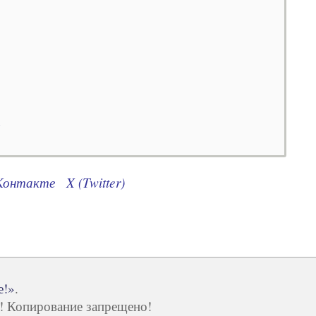
Контакте
X (Twitter)
е!»
.
ы! Копирование запрещено!