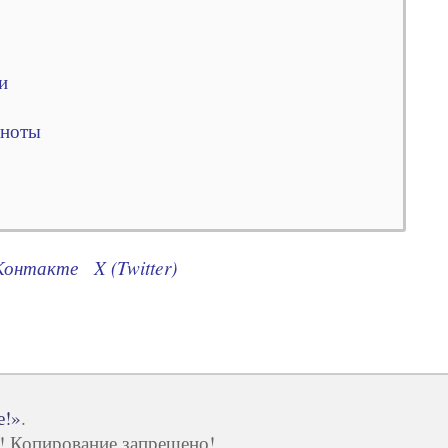
и
рноты
Контакте
X (Twitter)
е!»
.
ы! Копирование запрещено!