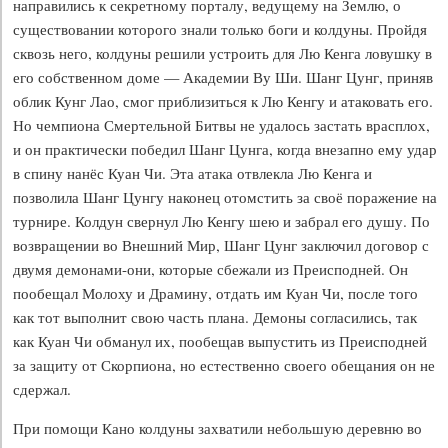
направились к секретному порталу, ведущему на Землю, о
существовании которого знали только боги и колдуны. Пройдя
сквозь него, колдуны решили устроить для Лю Кенга ловушку в
его собственном доме — Академии Ву Ши. Шанг Цунг, приняв
облик Кунг Лао, смог приблизиться к Лю Кенгу и атаковать его.
Но чемпиона Смертельной Битвы не удалось застать врасплох,
и он практически победил Шанг Цунга, когда внезапно ему удар
в спину нанёс Куан Чи. Эта атака отвлекла Лю Кенга и
позволила Шанг Цунгу наконец отомстить за своё поражение на
турнире. Колдун свернул Лю Кенгу шею и забрал его душу. По
возвращении во Внешний Мир, Шанг Цунг заключил договор с
двумя демонами-они, которые сбежали из Преисподней. Он
пообещал Молоху и Драмину, отдать им Куан Чи, после того
как тот выполнит свою часть плана. Демоны согласились, так
как Куан Чи обманул их, пообещав выпустить из Преисподней
за защиту от Скорпиона, но естественно своего обещания он не
сдержал.
При помощи Кано колдуны захватили небольшую деревню во