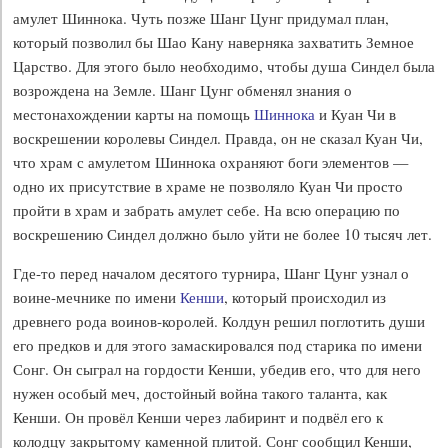
амулет Шиннока. Чуть позже Шанг Цунг придумал план,
который позволил бы Шао Кану наверняка захватить Земное
Царство. Для этого было необходимо, чтобы душа Синдел была
возрождена на Земле. Шанг Цунг обменял знания о
местонахождении карты на помощь
Шиннока
и Куан Чи в
воскрешении королевы Синдел. Правда, он не сказал Куан Чи,
что храм с амулетом Шиннока охраняют боги элементов —
одно их присутствие в храме не позволяло Куан Чи просто
пройти в храм и забрать амулет себе. На всю операцию по
воскрешению Синдел должно было уйти не более 10 тысяч лет.
Где-то перед началом десятого турнира, Шанг Цунг узнал о
воине-мечнике по имени
Кенши
, который происходил из
древнего рода воинов-королей. Колдун решил поглотить души
его предков и для этого замаскировался под старика по имени
Сонг. Он сыграл на гордости Кенши, убедив его, что для него
нужен особый меч, достойный война такого таланта, как
Кенши. Он провёл Кенши через лабиринт и подвёл его к
колодцу закрытому каменной плитой. Сонг сообщил Кенши,