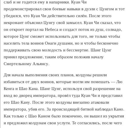
слаб и не годится ему в напарники. Куан Чи
продемонстрировал свои боевые навыки в дуэли с Цунгом и тот
убедился, что Куан Чи действительно силён. После этого
некромант объяснил Цунгу свой замысел. Куан Чи сказал, что
он откроет портал на Небеса и создаст поток из душ, солнадо,
которое Цунг сможет использовать для того, не только чтобы
населить тела воинов Онаги душами, но и чтобы бесконечно
поддерживать свою молодость и бессмертие. Шанг Цунг
принял предложение, таким образом положив началу
Смертельному Альянсу.
Для начала выполнения своих планов, колдуны решили
избавиться от двух воинов, которые могли им помешать — Лю
Кенга и Шао Кана. Шанг Цунг, используя свой разрешение на
вход во дворец императора, провёл туда Куан Чи и представил
его Шао Кану. После этого колдуны внезапно атаковали
императора, убив его. За происходящей битвой наблюдал Кано.
Как только с Шао Каном было покончено, он вышел из укрытия
и предложил колдунам свои услуги. Те согласились, после чего