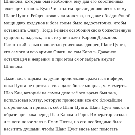
Шиннока, который был необходим ему для его собственных
зловещих планов. Куан Чи, а затем присоединившиеся к нему
Шанг Цунг и Рейден атаковали монстра, но даже объёдинённой
мощи двух колдунов и бога грома было недостаточно, чтобы
остановить Онагу. Тогда Рейден освободил свою божественную
сущность, надеясь, что это уничтожит Короля Драконов.
Гигантский взрыв полностью уничтожил дворец Шанг Цунга,
его самого и всю армию Онаги, но сам Король Драконов
остался цел и невредим и при этом смог забрать амулет
Шиннока.
Даже после взрыва их души продолжали сражаться в эфире,
пока Цунга не призвала сила даже более мощная, чем смерть.
Шао Кан, который на самом деле всё это время был жив,
использовал клятву, которую приносили все его ближайшие
сторонники, и призвал к себе Шанг Цунга. Шанг Цунг явился в
образе призрака перед Шао Каном и Горо. Император создал
для него новое тело в Ямах Плоти, но его необходимо было
насытить душами, чтобы Шанг Цунг вновь мог помогать