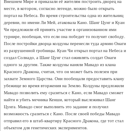
Внешнем Мире и приказали её жителям построить дворец на
месте, в котором, согласно легенде, можно было открыть
портал на Небеса. Во время строительства одна из жительниц
деревни, по имени Ли Мей, атаковала Кано. Шанг Цунг и Куан
Чи предложили ей принять участие в организованном ими
турнире, пообещав, что если она победит то получит свободу.
После постройки дворца колдуны перенесли туда армию Онаги
из разрушенной гробницы. Куан Чи открыл портал на Небеса и
создал Солнадо, а Шанг Цунг стал оживлять солдат Онаги
одного за другим. Также колдуны наняли Мавадо из клана
Красного Дракона, считая, что он может быть полезен при
захвате Земного Царства. Они пообещали предоставить клану
убежище во время вторжения на Землю. Колдуны предложили
Мавадо позволить ему сразиться с Кано, если Мавадо сможет
найти и убить мечника Кенши, который выслеживал Шанг
Цунга. Мавадо смог выполнить это задание и получил
возможность сразиться с Кано. После своей победы Мавадо
отправил его в штаб-квартиру Красного Дракона, где тот стал
объектом для генетических экспериментов.