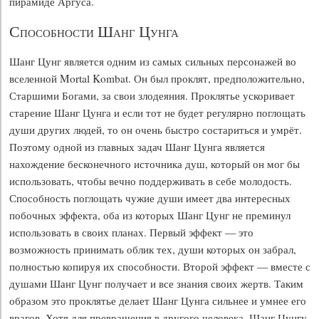
пирамиде Аргуса.
Способности Шанг Цунга
Шанг Цунг является одним из самых сильных персонажей во
вселенной Mortal Kombat. Он был проклят, предположительно,
Старшими Богами, за свои злодеяния. Проклятье ускоривает
старение Шанг Цунга и если тот не будет регулярно поглощать
души других людей, то он очень быстро состариться и умрёт.
Поэтому одной из главных задач Шанг Цунга является
нахождение бесконечного источника душ, который он мог бы
использовать, чтобы вечно поддерживать в себе молодость.
Способность поглощать чужие души имеет два интересных
побочных эффекта, оба из которых Шанг Цунг не преминул
использовать в своих планах. Первый эффект — это
возможность принимать облик тех, души которых он забрал,
полностью копируя их способности. Второй эффект — вместе с
душами Шанг Цунг получает и все знания своих жертв. Таким
образом это проклятье делает Шанг Цунга сильнее и умнее его
врагов. Хотя для превращения в другого человека, Шанг Цунгу