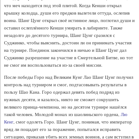
что меч находится под этой плитой. Когда Кенши открыл
крышку колодца, души его предков вылетели оттуда, ослепив
воина. Шанг Цунг открыл своё истинное лицо, поглотил души и
оставил ослеплённого Кенши умирать в лабиринте. Также
незадолго до десятого турнира, Шанг Цунг сразился с
Суджинко, чтобы выяснить, достоин ли он принимать участия
на турнире. Поединок закончился в ничью и Шанг Цунг дал
Суджинко разрешение на участие в Смертельной Битве, но тот
не смог им воспользоваться из-за своей миссии.
После победы Горо над Великим Кунг Лао Шанг Цунг получил
контроль над турниром и смог, подтасовывать результаты в
пользу Шао Кана. Горо одержал девять побед подряд из
нужных десяти, и казалось, никто не сможет сокрушить
великого принца-чемпиона, но на десятом турнире нашёлся
такой человек. Молодой монах из шаолиньского ордена,
Лю
Кенг
, смог одолеть Горо. Шанг Цунг, понимая, что император
вряд ли пощадит его за поражение, попытался исправить
ситуацию, приказав убить всех земных воинов, а сам вступил в