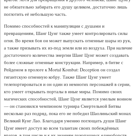
не обязательно забирать его душу целиком, достаточно лишь
поглотить её небольшую часть.
Помимо способностей к манипуляции с душами и
превращениям, Шанг Цунг также умеет контролировать силы
огня. Во время боя он может выпускать огненные шары из рук,
а также призывать их из-под земли или из воздуха. При наличие
достаточного количества энергии Шанг Цунг может создавать
более сложные огненные конструкции. Например, в битве с
Рейденом в прологе к Mortal Kombat: Deception он создал
гигантскую огненную кобру. Также Шанг Цунг умеет
телепортироваться и он один из немногих персонажей в серии,
кто умеет открывать порталы в иные миры. Помимо своих
магических способностей, Шанг Цунг является умелым воином
— он становился чемпионом турнира Смертельной Битвы
несколько раз подряд, пока его не победил Шаолиньский монах
Великий Кунг Лао. Благодаря умению поглощать души Шанг
Цунг имеет доступ ко всем талантам своих побеждённых
врагов, в том числе и к их знаниям рукопашных единоборств,