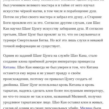
был учеником великого мастера и в тайне от него изучал
искусство чёрной магии, в том числе и порабощение душ.
Потом он убил своего мастера и забрал его душу, а Старшие
Боги прокляли его за это. Согласно другим слухам, сам Шао
Кан научил Шанг Цунгу искусству забирания душ. И согласно
третьим, Шанг Цунг был проклят за то, что он сжульничал в
турнире Смертельная Битва. Но всё это лишь слухи и никакой
точной информации не существует.
Одним из заданий Шанг Цунга на службе Шао Кана, стало
создание клона приёмной дочери императора принцессы
Китаны
. Шао Кан никогда не был уверен в том, что Китана
останется ему верна и не узнает правду о своём
происхождении, поэтому он приказал Цунгу создать её
двойника. Шанг Цунг использовал кровь Китаны и кровь
таркатан, надеясь сделать клон более послушным императору,
но что-то пошло не так и клон, названный Милиной, получил
уродливое таркатанское лицо. Шао Кан оставил клон в живых,
сделав её одним из своих персональных убийц.
Милина
была