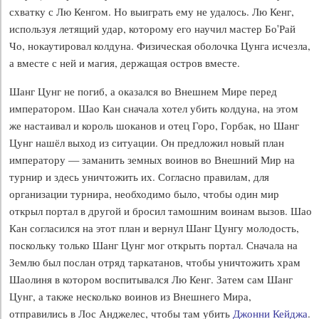
схватку с Лю Кенгом. Но выиграть ему не удалось. Лю Кенг,
используя летящий удар, которому его научил мастер Бо'Рай
Чо, нокаутировал колдуна. Физическая оболочка Цунга исчезла,
а вместе с ней и магия, держащая остров вместе.
Шанг Цунг не погиб, а оказался во Внешнем Мире перед
императором. Шао Кан сначала хотел убить колдуна, на этом
же настаивал и король шоканов и отец Горо, Горбак, но Шанг
Цунг нашёл выход из ситуации. Он предложил новый план
императору — заманить земных воинов во Внешний Мир на
турнир и здесь уничтожить их. Согласно правилам, для
организации турнира, необходимо было, чтобы один мир
открыл портал в другой и бросил тамошним воинам вызов. Шао
Кан согласился на этот план и вернул Шанг Цунгу молодость,
поскольку только Шанг Цунг мог открыть портал. Сначала на
Землю был послан отряд таркатанов, чтобы уничтожить храм
Шаолиня в котором воспитывался Лю Кенг. Затем сам Шанг
Цунг, а также несколько воинов из Внешнего Мира,
отправились в Лос Анджелес, чтобы там убить
Джонни Кейджа
.