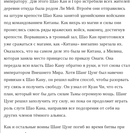
императору. Для этого Шао Кан и Горо истребили всех жителей
деревни откуда была родом Ли Мей. Втроём они отправились
на штурм крепости Шао Кана занятой эденийскими войсками
под командованием Китаны. Как вихрь из магии и силы они
пронеслись сквозь ряды вражеских войск, наконец, достигнув
крепости. Ворвавшись в тронный зал, Шао Кан приготовился
уже сражаться с магами, как «Китана» внезапно зарезала их.
Оказалось, что на самом деле это была не Китана, а Милина,
которая заняла место принцессы по приказу Онаги. Она
передала всю власть Шао Кану обратно в руки, и тот снова стал
императором Внешнего Мира. Хотя Шанг Цунг был навечно
привязан к Шао Кану, он решил найти способ, чтобы разорвать
эту связь и получить свободу. Он узнал от Куан Чи, что есть
план, который мог бы дать силам Тьмы огромную мощь. Шанг
Цунг решил заполучить эту силу, но пока он продолжит играть
роль слуги Шао Кана, направляя все подозрения от себя на
других членов тёмного альянса.
Как и остальные воины Шанг Цунг погиб во время битвы при