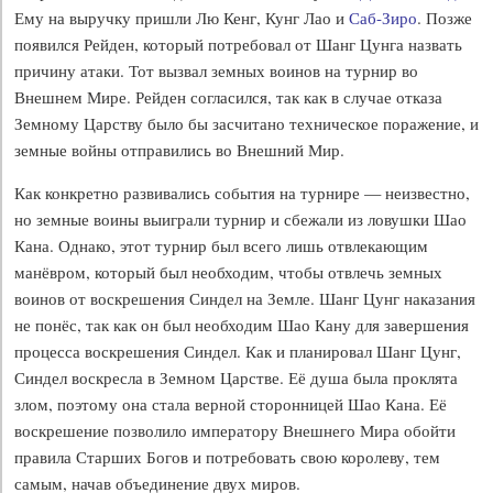
Ему на выручку пришли Лю Кенг, Кунг Лао и
Саб-Зиро
. Позже
появился Рейден, который потребовал от Шанг Цунга назвать
причину атаки. Тот вызвал земных воинов на турнир во
Внешнем Мире. Рейден согласился, так как в случае отказа
Земному Царству было бы засчитано техническое поражение, и
земные войны отправились во Внешний Мир.
Как конкретно развивались события на турнире — неизвестно,
но земные воины выиграли турнир и сбежали из ловушки Шао
Кана. Однако, этот турнир был всего лишь отвлекающим
манёвром, который был необходим, чтобы отвлечь земных
воинов от воскрешения Синдел на Земле. Шанг Цунг наказания
не понёс, так как он был необходим Шао Кану для завершения
процесса воскрешения Синдел. Как и планировал Шанг Цунг,
Синдел воскресла в Земном Царстве. Её душа была проклята
злом, поэтому она стала верной сторонницей Шао Кана. Её
воскрешение позволило императору Внешнего Мира обойти
правила Старших Богов и потребовать свою королеву, тем
самым, начав объединение двух миров.