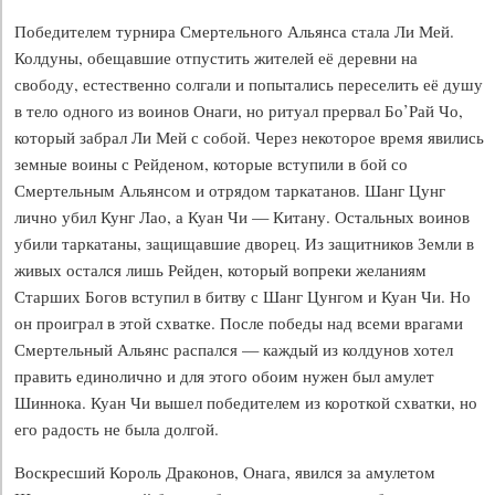
Победителем турнира Смертельного Альянса стала Ли Мей.
Колдуны, обещавшие отпустить жителей её деревни на
свободу, естественно солгали и попытались переселить её душу
в тело одного из воинов Онаги, но ритуал прервал Бо’Рай Чо,
который забрал Ли Мей с собой. Через некоторое время явились
земные воины с Рейденом, которые вступили в бой со
Смертельным Альянсом и отрядом таркатанов. Шанг Цунг
лично убил Кунг Лао, а Куан Чи — Китану. Остальных воинов
убили таркатаны, защищавшие дворец. Из защитников Земли в
живых остался лишь Рейден, который вопреки желаниям
Старших Богов вступил в битву с Шанг Цунгом и Куан Чи. Но
он проиграл в этой схватке. После победы над всеми врагами
Смертельный Альянс распался — каждый из колдунов хотел
править единолично и для этого обоим нужен был амулет
Шиннока. Куан Чи вышел победителем из короткой схватки, но
его радость не была долгой.
Воскресший Король Драконов, Онага, явился за амулетом