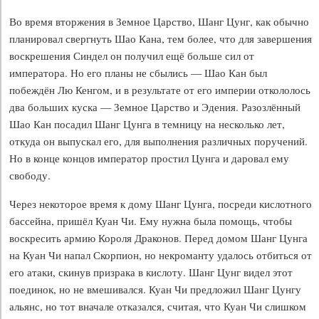
Во время вторжения в Земное Царство, Шанг Цунг, как обычно
планировал свергнуть Шао Кана, тем более, что для завершения
воскрешения Синдел он получил ещё больше сил от
императора. Но его планы не сбылись — Шао Кан был
побеждён Лю Кенгом, и в результате от его империи откололось
два больших куска — Земное Царство и Эдения. Разозлённый
Шао Кан посадил Шанг Цунга в темницу на несколько лет,
откуда он выпускал его, для выполнения различных поручений.
Но в конце концов император простил Цунга и даровал ему
свободу.
Через некоторое время к дому Шанг Цунга, посреди кислотного
бассейна, пришёл Куан Чи. Ему нужна была помощь, чтобы
воскресить армию Короля Драконов. Перед домом Шанг Цунга
на Куан Чи напал Скорпион, но некроманту удалось отбиться от
его атаки, скинув призрака в кислоту. Шанг Цунг видел этот
поединок, но не вмешивался. Куан Чи предложил Шанг Цунгу
альянс, но тот вначале отказался, считая, что Куан Чи слишком