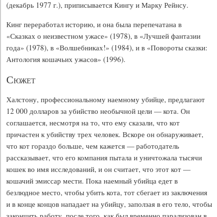
(декабрь 1977 г.), приписывается Кингу и Марку Рейнсу.
Кинг переработал историю, и она была перепечатана в
«Сказках о неизвестном ужасе» (1978), в «Лучшей фантазии
года» (1978), в «Волшебниках!» (1984), и в «Повороты сказки:
Антология кошачьих ужасов» (1996).
Сюжет
Халстону, профессиональному наемному убийце, предлагают
12 000 долларов за убийство необычной цели — кота. Он
соглашается, несмотря на то, что ему сказали, что кот
причастен к убийству трех человек. Вскоре он обнаруживает,
что кот гораздо больше, чем кажется — работодатель
рассказывает, что его компания пытала и уничтожала тысячи
кошек во имя исследований, и он считает, что этот кот —
кошачий эмиссар мести. Пока наемный убийца едет в
безлюдное место, чтобы убить кота, тот сбегает из заключения
и в конце концов нападает на убийцу, заползая в его тело, чтобы
закончить работу, после того, как был временно парализован в