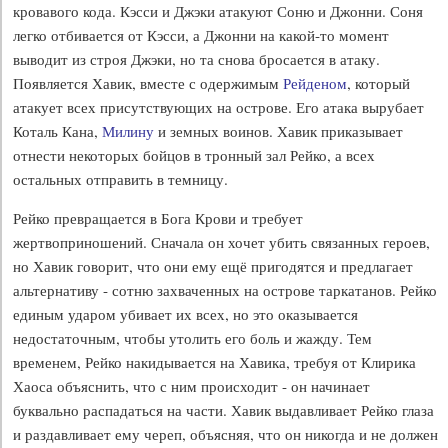
кровавого кода. Кэсси и Джэки атакуют Соню и Джонни. Соня
легко отбивается от Кэсси, а Джонни на какой-то момент
выводит из строя Джэки, но та снова бросается в атаку.
Появляется Хавик, вместе с одержимым
Рейденом
, который
атакует всех присутствующих на острове. Его атака вырубает
Коталь Кана,
Милину
и земных воинов. Хавик приказывает
отнести некоторых бойцов в тронный зал Рейко, а всех
остальных отправить в темницу.
Рейко превращается в Бога Крови и требует
жертвоприношений. Сначала он хочет убить связанных героев,
но Хавик говорит, что они ему ещё пригодятся и предлагает
альтернативу - сотню захваченных на острове таркатанов. Рейко
единым ударом убивает их всех, но это оказывается
недостаточным, чтобы утолить его боль и жажду. Тем
временем, Рейко накидывается на Хавика, требуя от Клирика
Хаоса объяснить, что с ним происходит - он начинает
буквально распадаться на части. Хавик выдавливает Рейко глаза
и раздавливает ему череп, объясняя, что он никогда и не должен