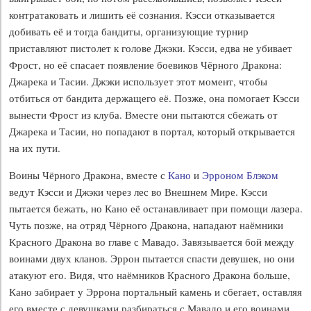
контратаковать и лишить её сознания. Кэсси отказывается
добивать её и тогда бандиты, организующие турнир
приставляют пистолет к голове Джэки. Кэсси, едва не убивает
Фрост, но её спасает появление боевиков Чёрного Дракона:
Джарека и Тасии. Джэки использует этот момент, чтобы
отбиться от бандита держащего её. Позже, она помогает Кэсси
вынести Фрост из клуба. Вместе они пытаются сбежать от
Джарека и Тасии, но попадают в портал, который открывается
на их пути.
Воины Чёрного Дракона, вместе с
Кано
и
Эрроном Блэком
ведут Кэсси и Джэки через лес во Внешнем Мире. Кэсси
пытается бежать, но Кано её останавливает при помощи лазера.
Чуть позже, на отряд Чёрного Дракона, нападают наёмники
Красного Дракона во главе с Мавадо. Завязывается бой между
воинами двух кланов. Эррон пытается спасти девушек, но они
атакуют его. Видя, что наёмников Красного Дракона больше,
Кано забирает у Эррона портальный камень и сбегает, оставляя
его вместе с девушками разбираться с Мавадо и его воинами.