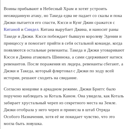
Воины прибывают в Небесный Храм и хотят устроить
неожиданную атаку, но Такеда едва не падает со скалы и пока
Джэки пытается его спасти, Кэсси и Кунг Джин сражатся с
Китаной
и
Синдел
. Китана вырубает Джина, и наносит раны
Такеде и Джэки. Кэсси побеждает бывшую королеву Эдении и
принцессу и помогает прийти в себя остальной команде, когда
появляются остальные ревенанты. Такеда и Джэки уговаривают
Кэсси и Джина атаковать Шиннока, а сами сдерживают натиск
ревенантов. После поражения их лидера, ревенанты сбегают, а
Джэки и Такеда, который флиртовал с Джэки по ходу всей
истории, решают сходить на свидание.
Согласно концовке в аркадном режиме, Джэки Бриггс было
поручено наблюдать за Коталь Каном. Она увидела, как Коталь
забирает хрустальный череп из секретного места на Земле.
Джэки отобрала у него череп и принесла в штаб Отряда
Особого Назначения, хотя её не покидает чувство, что это
могла быть ловушка.