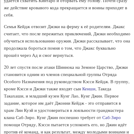
удаётся схватить Кинтаро и оторвать ему голову. Почти сразу
же действие кровавого кода прекращается и воины приходят в
себя.
Семья Кейдж отвозит Джэки на ферму к её родителям. Джакс
считает, что после пережитых приключений, Джэки необходимо
обучиться использованию оружия. Джэки рассказывает, что она
продолжала бороться помня о том, что Джакс буквально
прошёл через Ад и смог вернуться.
20 лет спустя после атаки Шиннока на Земное Царство, Джэки
становится одним из членов специальной группы Отряда
Особого Назначения под руководством Кэсси Кейдж. В группу,
кроме Кэсси и Джэки также входят сын
Кенши
, Такеда
Такахаши, и младший кузен Кунг Лао, Кунг Джин. Первое
задание, которое им даёт Джонни Кейдж - это отправится в
храм Лин Куэй и удостовериться в лояльности грандмастера
клана Саб-Зиро. Кунг Джин поспешно требует от
Саб-Зиро
помощи Отряду, Кэсси пытается успокоить его, но Джин идёт
против её команд, и как результат, между молодыми воинами и