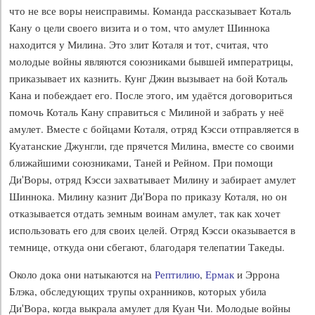
что не все воры неисправимы. Команда рассказывает Коталь
Кану о цели своего визита и о том, что амулет Шиннока
находится у Милина. Это злит Коталя и тот, считая, что
молодые войны являются союзниками бывшей императрицы,
приказывает их казнить. Кунг Джин вызывает на бой Коталь
Кана и побеждает его. После этого, им удаётся договориться
помочь Коталь Кану справиться с Милиной и забрать у неё
амулет. Вместе с бойцами Коталя, отряд Кэсси отправляется в
Куатанские Джунгли, где прячется Милина, вместе со своими
ближайшими союзниками, Таней и Рейном. При помощи
Ди'Воры, отряд Кэсси захватывает Милину и забирает амулет
Шиннока. Милину казнит Ди'Вора по приказу Коталя, но он
отказывается отдать земным воинам амулет, так как хочет
использовать его для своих целей. Отряд Кэсси оказывается в
темнице, откуда они сбегают, благодаря телепатии Такеды.
Около дока они натыкаются на
Рептилию
,
Ермак
и Эррона
Блэка, обследующих трупы охранников, которых убила
Ди'Вора, когда выкрала амулет для Куан Чи. Молодые войны