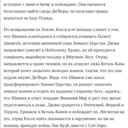
вступают с ними в битву и побеждают. Они пытаются
безуспешно найти следы Ди'Воры, но получают приказ
вернуться на базу Отряда.
По возвращении на Землю, Кэсси и её команда узнают о том,
что Шиннок освободился и собирается атаковать Палату
Джинсей, источник жизненной силы Земного Царства. Джэки
направляет самолёт к Небесному Храму, но ей приходится
совершить аварийную пасадку в Мёртвом Лесу. Отряд
направляется к храму пешком, но их атакуют силы Коталь Кана,
который хочет захватить молодых воинов, считая, что это они
отдали амулет Ди'Воре. Видя, что Шиннок уже начал
трансформировать Земное Царство, он решает захватить
земных воинов и отдать их падшему старшему богу, надеясь,
что Шиннок в ответ пощадит Внешний Мир и даст ему время
подготовиться к атаке. Джэки сражается с Рептилией, Феррой и
Торром, Ермаком и Коталь Каном и побеждает их. Несмотря на
это, отряд Кэсси опять оказывается в окружении, но им на
помощь приходят войны Лин Куэй, вместе с Саб-Зиро.