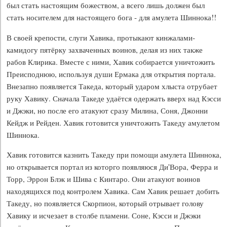
был стать настоящим божеством, а всего лишь должен был
стать носителем для настоящего бога - для амулета Шиннока!!
В своей крепости, слуги Хавика, протыкают кинжалами-
камидогу пятёрку захваченных воинов, делая из них также
рабов Клирика. Вместе с ними, Хавик собирается уничтожить
Преисподнюю, используя души Ермака для открытия портала.
Внезапно появляется Такеда, который ударом хлыста отрубает
руку Хавику. Сначала Такеде удаётся одержать вверх над Кэсси
и Джэки, но после его атакуют сразу Милина, Соня, Джонни
Кейдж и Рейден. Хавик готовится уничтожить Такеду амулетом
Шиннока.
Хавик готовится казнить Такеду при помощи амулета Шиннока,
но открывается портал из которго появляюся Ди'Вора, Ферра и
Торр, Эррон Блэк и Шива с Кинтаро. Они атакуют воинов
находящихся под контролем Хавика. Сам Хавик решает добить
Такеду, но появляется Скорпион, который отрывает голову
Хавику и исчезает в столбе пламени. Соне, Кэсси и Джэки