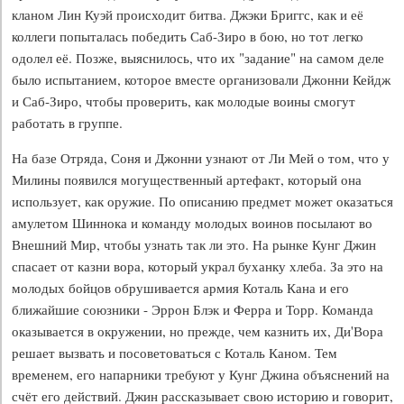
кланом Лин Куэй происходит битва. Джэки Бриггс, как и её
коллеги попыталась победить Саб-Зиро в бою, но тот легко
одолел её. Позже, выяснилось, что их "задание" на самом деле
было испытанием, которое вместе организовали Джонни Кейдж
и Саб-Зиро, чтобы проверить, как молодые воины смогут
работать в группе.
На базе Отряда, Соня и Джонни узнают от Ли Мей о том, что у
Милины появился могущественный артефакт, который она
использует, как оружие. По описанию предмет может оказаться
амулетом Шиннока и команду молодых воинов посылают во
Внешний Мир, чтобы узнать так ли это. На рынке Кунг Джин
спасает от казни вора, который украл буханку хлеба. За это на
молодых бойцов обрушивается армия Коталь Кана и его
ближайшие союзники - Эррон Блэк и Ферра и Торр. Команда
оказывается в окружении, но прежде, чем казнить их, Ди'Вора
решает вызвать и посоветоваться с Коталь Каном. Тем
временем, его напарники требуют у Кунг Джина объяснений на
счёт его действий. Джин рассказывает свою историю и говорит,