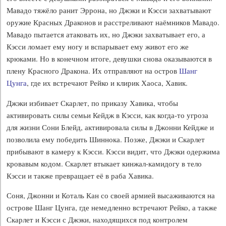
Мавадо тяжёло ранит Эррона, но Джэки и Кэсси захватывают
оружие Красных Драконов и расстреливают наёмников Мавадо.
Мавадо пытается атаковать их, но Джэки захватывает его, а
Кэсси ломает ему ногу и вспарывает ему живот его же
крюками. Но в конечном итоге, девушки снова оказываются в
плену Красного Дракона. Их отправляют на остров
Шанг
Цунга
, где их встречают Рейко и клирик Хаоса, Хавик.
Джэки избивает Скарлет, по приказу Хавика, чтобы
активировать силы семьи Кейдж в Кэсси, как когда-то угроза
для жизни Сони Блейд, активировала силы в Джонни Кейдже и
позволила ему победить Шиннока. Позже, Джэки и Скарлет
прибывают в камеру к Кэсси. Кэсси видит, что Джэки одержима
кровавым кодом. Скарлет втыкает кинжал-камидогу в тело
Кэсси и также превращает её в раба Хавика.
Соня, Джонни и Коталь Кан со своей армией высаживаются на
острове Шанг Цунга, где немедленно встречают Рейко, а также
Скарлет и Кэсси с Джэки, находящихся под контролем