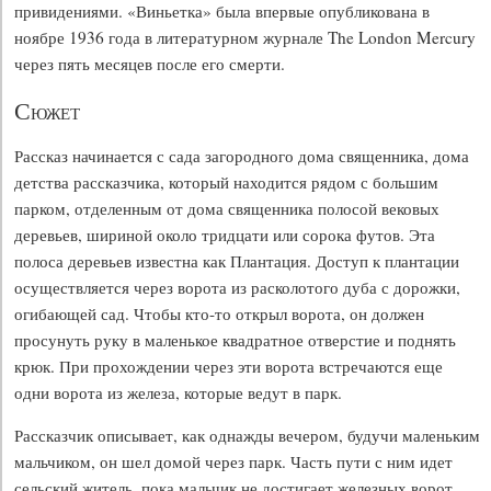
привидениями. «Виньетка» была впервые опубликована в
ноябре 1936 года в литературном журнале The London Mercury
через пять месяцев после его смерти.
Сюжет
Рассказ начинается с сада загородного дома священника, дома
детства рассказчика, который находится рядом с большим
парком, отделенным от дома священника полосой вековых
деревьев, шириной около тридцати или сорока футов. Эта
полоса деревьев известна как Плантация. Доступ к плантации
осуществляется через ворота из расколотого дуба с дорожки,
огибающей сад. Чтобы кто-то открыл ворота, он должен
просунуть руку в маленькое квадратное отверстие и поднять
крюк. При прохождении через эти ворота встречаются еще
одни ворота из железа, которые ведут в парк.
Рассказчик описывает, как однажды вечером, будучи маленьким
мальчиком, он шел домой через парк. Часть пути с ним идет
сельский житель, пока мальчик не достигает железных ворот,