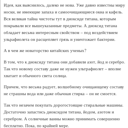
Идея, как выяснилось, далеко не нова. Уже давно известны миру
носки, не имеющие запаха и самоочищающиеся окна и кафель.
Вся великая тайна чистоты тут в диоксиде титана, которым
покрывали все вышеуказанные предметы. А диоксид титана
обладает весьма интересным свойством – под воздействием
ульрафиолета он расщепляет грязь и уничтожает бактерии.
А в чем же новаторство китайских ученых?
В том, что к диоксиду титана они добавили азот, йод и серебро.
Так что новому составу даже не нужен ультрафиолет – вполне
хватает и обычного света солнца.
Причем, что весьма радует, волшебному очищающему составу
не страшны вода или даже обычная стирка – он не смоется.
Так что незачем покупать дорогостоящие стиральные машины.
Достаточно запастись диоксидом титана, йодом, азотом и
серебром. А солнечные ванны можно принимать совершенно
бесплатно. Пока, по крайней мере.